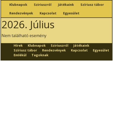
Klubnapok
Sziriuszról
Játékaink
Szíriusz tábor
Rendezvények
Kapcsolat
Egyesület
2026. Július
Nem található esemény
Hírek
Klubnapok
Sziriuszról
Játékaink
Szíriusz tábor
Rendezvények
Kapcsolat
Egyesület
Emlékül
Tagoknak