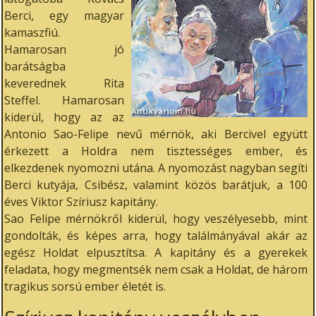
Berci, egy magyar
kamaszfiú.
Hamarosan jó
barátságba
keverednek Rita
Steffel. Hamarosan
kiderül, hogy az az
Antonio Sao-Felipe nevű mérnök, aki Bercivel együtt
érkezett a Holdra nem tisztességes ember, és
elkezdenek nyomozni utána. A nyomozást nagyban segíti
Berci kutyája, Csibész, valamint közös barátjuk, a 100
éves Viktor Szíriusz kapitány.
Sao Felipe mérnökről kiderül, hogy veszélyesebb, mint
gondolták, és képes arra, hogy találmányával akár az
egész Holdat elpusztítsa. A kapitány és a gyerekek
feladata, hogy megmentsék nem csak a Holdat, de három
tragikus sorsú ember életét is.