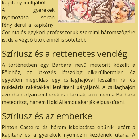
kapitány múltjából.
A gyerekek
nyomozása során
fény derül a kapitány,
Corinta és egykori professzoruk szerelmi háromszögére
is, de a végső titok ennél is sötétebb.
Szíriusz és a rettenetes vendég
A történetben egy Barbara nevű meteorit közelít a
Földhöz, az ütközés látszólag elkerülhetetlen. Az
egyetlen megoldás egy csillaghajóval leszállni rá, és
nukleáris rakétákkal letéríteni pályájáról. A csillaghajón
azonban olyan emberek is utaznak, akik nem a Barbara
meteoritot, hanem Hold Államot akarják elpusztítani.
Szíriusz és az emberke
Pinton Casteiro és három iskolatársa eltűnik, ezért a
kapitány és a gyerekek nyomozni kezdenek utána. A