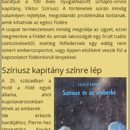
barátjuk a 100 éves nyugalmazott űrhajós-orvos
kapitány, Viktor Szíriusz. A történetek során mindig
valamilyen rejtélybe, megoldandó problémába botlanak,
amik kihatnak az egész Földre.
A csapat természetesen mindig megoldja az ügyet, ezzel
megmentve a Földet és annak lakosságát egy őrült tudós
cselszövéseitől, esetleg felfedeznek egy eddig nem
ismert embercsoportot, vagy éppen elsőként veszik föl a
kapcsolatot földönkívüli lényekkel.
Szíriusz kapitány színre lép
A 25. században a
Hold a Föld egyik
állama, ahol
kupolavárosokban
élnek az emberek.
Ide érkezik
barátjához, Pierre-hez
látogatóba Kovács