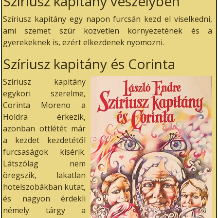
Szíriusz kapitány veszélyben
Szíriusz kapitány egy napon furcsán kezd el viselkedni,
ami szemet szúr közvetlen környezetének és a
gyerekeknek is, ezért elkezdenek nyomozni.
Szíriusz kapitány és Corinta
Szíriusz kapitány
egykori szerelme,
Corinta Moreno a
Holdra érkezik,
azonban ottlétét már
a kezdet kezdetétől
furcsaságok kísérik.
Látszólag nem
öregszik, lakatlan
hotelszobákban kutat,
és nagyon érdekli
némely tárgy a