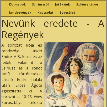
Klubnapok
Sziriuszról
Játékaink
Szíriusz tábor
Rendezvények
Kapcsolat
Egyesület
Nevünk eredete - A
Regények
A sorozat írója és
rendezője László
Endre. A Szíriusz és az
ibibik valamint a
Szíriusz és a robot
című történeteket
László Endre halála
után Erőss Ágota
egészítette ki. A
sorozat a 10-15 éves
korosztályt célozta