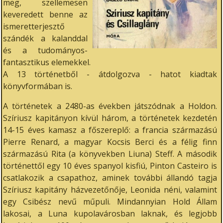
meg, szellemesen
keveredett benne az
ismeretterjesztő
szándék a kalanddal
és a tudományos-
fantasztikus elemekkel.
A 13 történetből - átdolgozva - hatot kiadtak
könyvformában is.
A történetek a 2480-as években játszódnak a Holdon.
Szíriusz kapitányon kívül három, a történetek kezdetén
14-15 éves kamasz a főszereplő: a francia származású
Pierre Renard, a magyar Kocsis Berci és a félig finn
származású Rita (a könyvekben Liuna) Steff. A második
történettől egy 10 éves spanyol kisfiú, Pinton Casteiro is
csatlakozik a csapathoz, aminek további állandó tagja
Szíriusz kapitány házvezetőnője, Leonida néni, valamint
egy Csibész nevű műpuli. Mindannyian Hold Állam
lakosai, a Luna kupolavárosban laknak, és legjobb