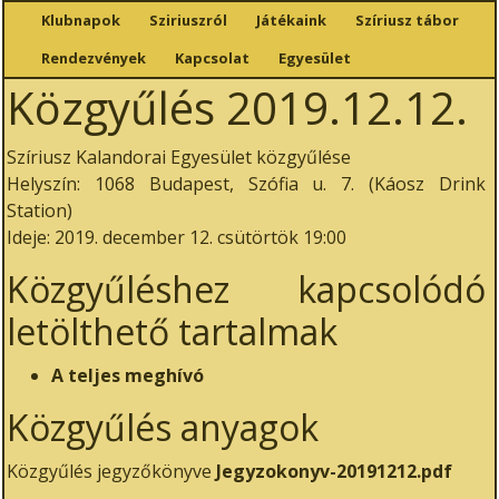
Klubnapok
Sziriuszról
Játékaink
Szíriusz tábor
Rendezvények
Kapcsolat
Egyesület
Közgyűlés 2019.12.12.
Szíriusz Kalandorai Egyesület közgyűlése
Helyszín: 1068 Budapest, Szófia u. 7. (Káosz Drink
Station)
Ideje: 2019. december 12. csütörtök 19:00
Közgyűléshez kapcsolódó
letölthető tartalmak
A teljes meghívó
Közgyűlés anyagok
Közgyűlés jegyzőkönyve
Jegyzokonyv-20191212.pdf