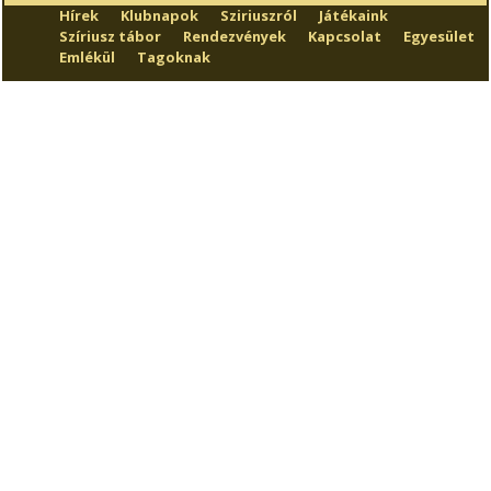
Hírek
Klubnapok
Sziriuszról
Játékaink
Szíriusz tábor
Rendezvények
Kapcsolat
Egyesület
Emlékül
Tagoknak