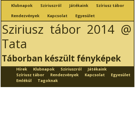
Klubnapok
Sziriuszról
Játékaink
Szíriusz tábor
Rendezvények
Kapcsolat
Egyesület
Sziriusz tábor 2014 @
Tata
Táborban készült fényképek
Hírek
Klubnapok
Sziriuszról
Játékaink
Szíriusz tábor
Rendezvények
Kapcsolat
Egyesület
Emlékül
Tagoknak