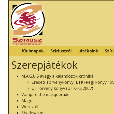
Klubnapok
Sziriuszról
Játékaink
Szír
Szerepjátékok
M.A.G.U.S avagy a kalandózok krónikái
Eredeti Törvénykönvy( ETK=Régi könyv 199
Új Törvény könyv (UTK=új 2007)
Vampire the masquerade
Mage
Werevolf
Shadowrun