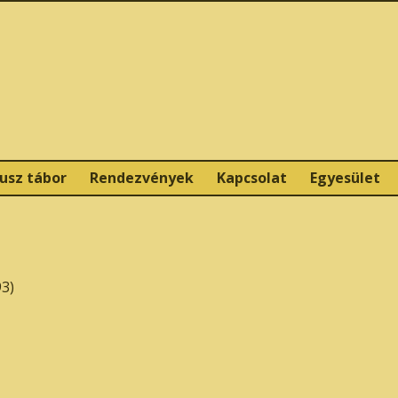
iusz tábor
Rendezvények
Kapcsolat
Egyesület
3)