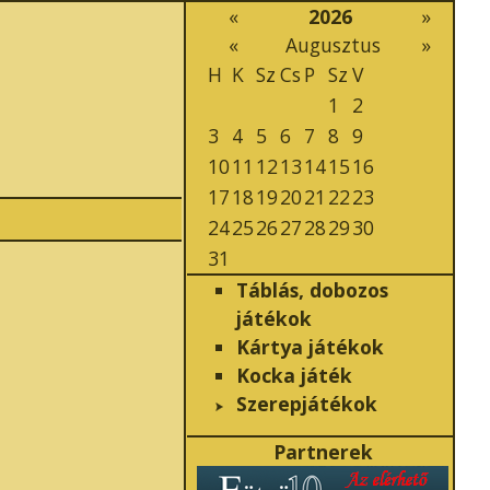
«
2026
»
«
Augusztus
»
H
K
Sz
Cs
P
Sz
V
1
2
3
4
5
6
7
8
9
10
11
12
13
14
15
16
17
18
19
20
21
22
23
24
25
26
27
28
29
30
31
Táblás, dobozos
játékok
Kártya játékok
Kocka játék
Szerepjátékok
Partnerek