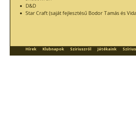
D&D
Star Craft (saját fejlesztésű Bodor Tamás és Vida
Hírek
Klubnapok
Sziriuszról
Játékaink
Szíriu