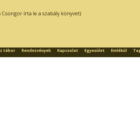
 Csongor írta le a szabály könyvet)
sz tábor
Rendezvények
Kapcsolat
Egyesület
Emlékül
Ta